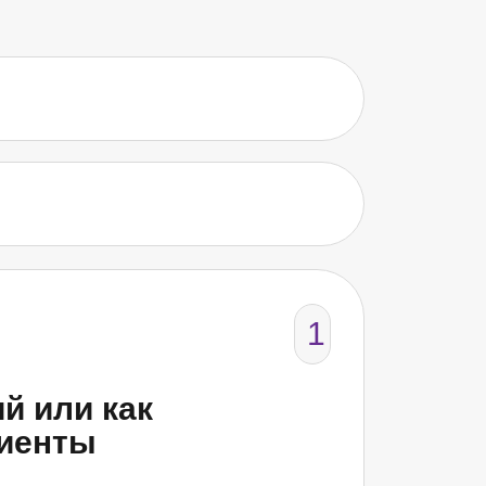
1
й или как
лиенты