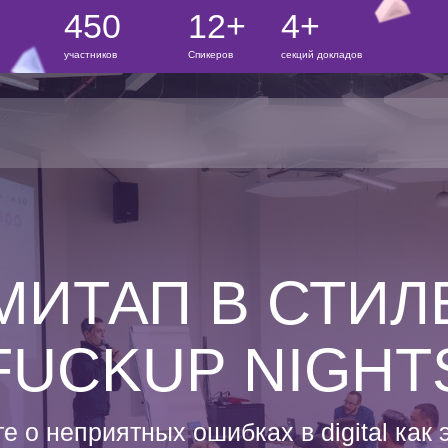
450
12+
4+
участников
Спикеров
секций докладов
МИТАП В СТИЛ
FUCKUP NIGHT
е о неприятных ошибках в digital как 