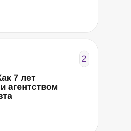
2
ак 7 лет
и агентством
вта