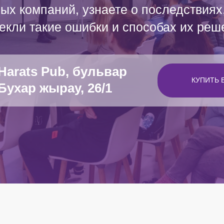
лых компаний, узнаете о последствиях
екли такие ошибки и способах их реш
Harats Pub, бульвар
КУПИТЬ 
Бухар жырау, 26/1