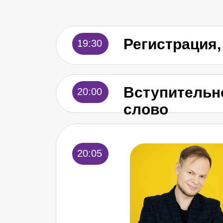
Регистрация,
19:30
Вступительн
20:00
слово
20:05