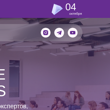
04
октября
Е
S
экспертов,