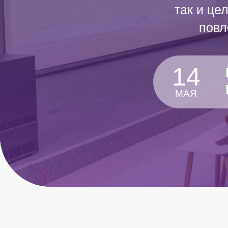
так и це
повл
14
МАЯ